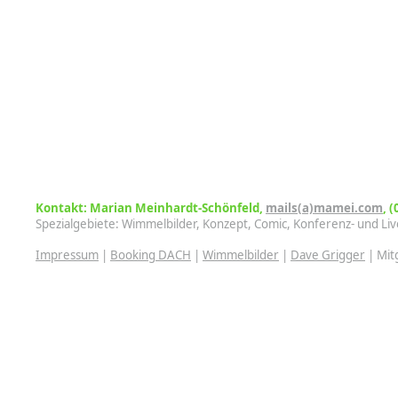
Kontakt: Marian Meinhardt-Schönfeld,
mails(a)mamei.com
, 
Spezialgebiete: Wimmelbilder, Konzept, Comic, Konferenz- und Live
Impressum
|
Booking DACH
|
Wimmelbilder
|
Dave Grigger
| Mit